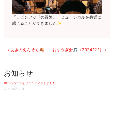
『ロビンフッドの冒険』 ミュージカルを身近に
感じることができました✨
投稿ナビゲーション
あきのえんそく🍂
おゆうぎ会🎵（2024.12.1）
お知らせ
ホームページをリニューアルしました
2021年5月30日